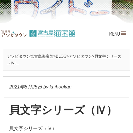
MENU
アソビタウン宮古島海宝館
>
BLOG
>
アソビタウン
>
貝文字シリーズ
（Ⅳ）
2021年5月25日
by
kaihoukan
貝文字シリーズ（Ⅳ）
貝文字シリーズ（Ⅳ）