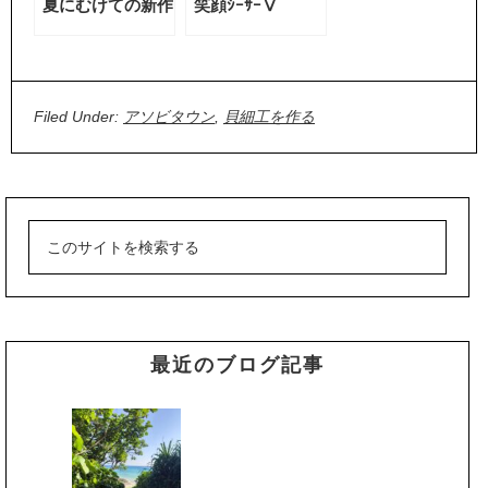
夏にむけての新作
笑顔ｼｰｻｰⅤ
Filed Under:
アソビタウン
,
貝細工を作る
最近のブログ記事