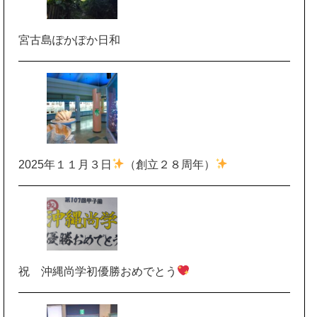
宮古島ぽかぽか日和
2025年１１月３日
（創立２８周年）
祝 沖縄尚学初優勝おめでとう