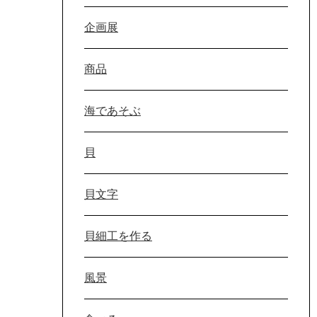
企画展
商品
海であそぶ
貝
貝文字
貝細工を作る
風景