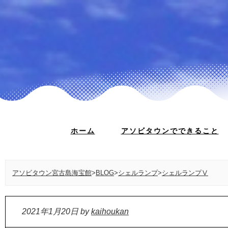
ホーム
アソビタウンでできること
アソビタウン宮古島海宝館
>
BLOG
>
シェルランプ
>
シェルランプⅤ
2021年1月20日
by
kaihoukan