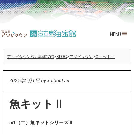
MENU
アソビタウン宮古島海宝館
>
BLOG
>
アソビタウン
>
魚キットⅡ
2021年5月1日
by
kaihoukan
魚キットⅡ
5/1（土）魚キットシリーズⅡ