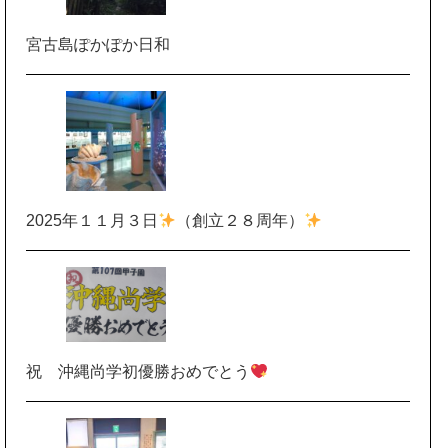
宮古島ぽかぽか日和
2025年１１月３日
（創立２８周年）
祝 沖縄尚学初優勝おめでとう