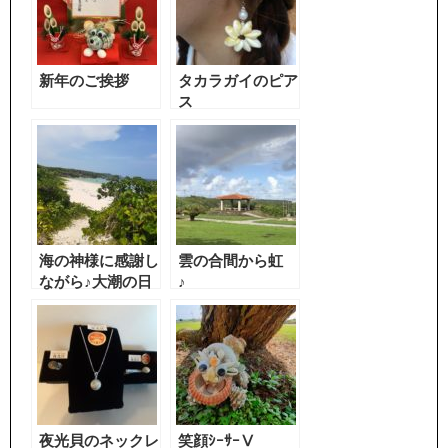
新年のご挨拶
タカラガイのピア
ス
海の神様に感謝し
雲の合間から虹
ながら♪大潮の日
♪
みつけました。
夜光貝のネックレ
笑顔ｼｰｻｰⅤ