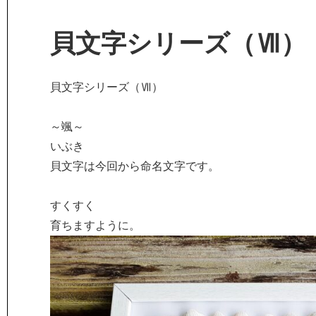
貝文字シリーズ（Ⅶ）
貝文字シリーズ（Ⅶ）
～颯～
いぶき
貝文字は今回から命名文字です。
すくすく
育ちますように。