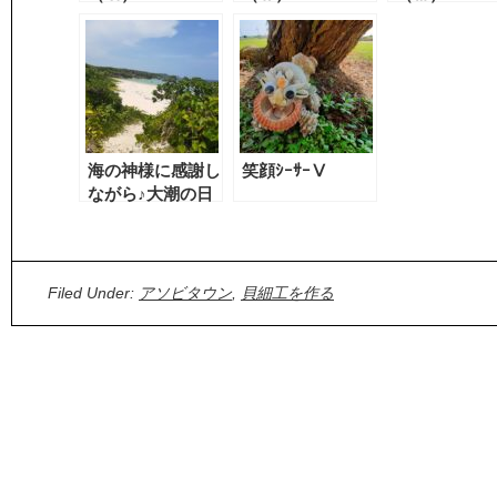
海の神様に感謝し
笑顔ｼｰｻｰⅤ
ながら♪大潮の日
みつけました。
Filed Under:
アソビタウン
,
貝細工を作る