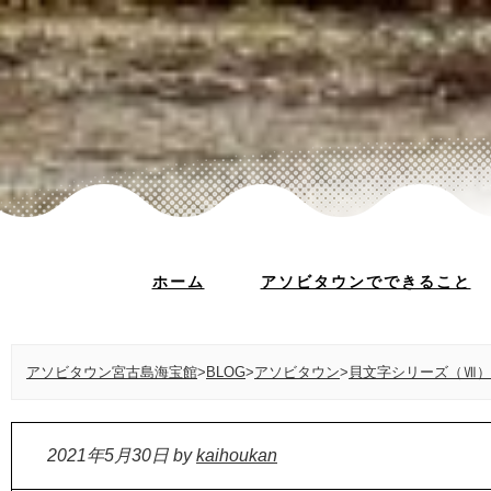
ホーム
アソビタウンでできること
アソビタウン宮古島海宝館
>
BLOG
>
アソビタウン
>
貝文字シリーズ（Ⅶ）
2021年5月30日
by
kaihoukan