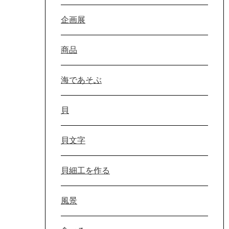
企画展
商品
海であそぶ
貝
貝文字
貝細工を作る
風景