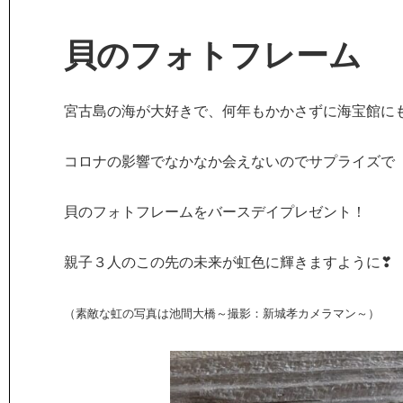
貝のフォトフレーム
宮古島の海が大好きで、何年もかかさずに海宝館に
コロナの影響でなかなか会えないのでサプライズで
貝のフォトフレームをバースデイプレゼント
！
親子３人のこの先の未来が虹色に輝きますように❣
（素敵な虹の写真は池間大橋～撮影：新城孝カメラマン～）