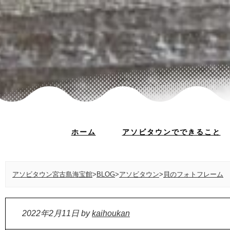
ホーム
アソビタウンでできること
アソビタウン宮古島海宝館
>
BLOG
>
アソビタウン
>
貝のフォトフレーム
2022年2月11日
by
kaihoukan