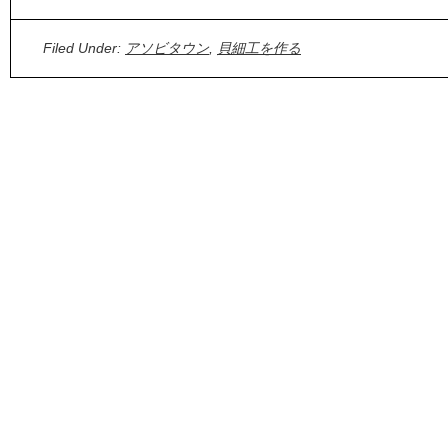
Filed Under:
アソビタウン
,
貝細工を作る