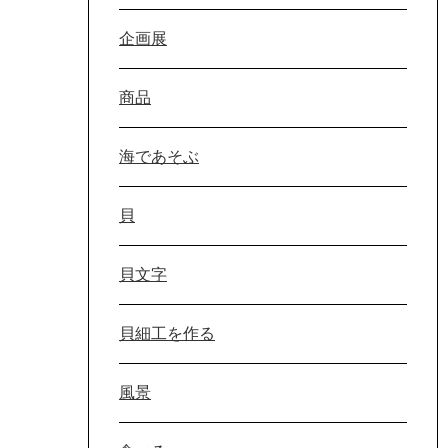
企画展
商品
海であそぶ
貝
貝文字
貝細工を作る
風景