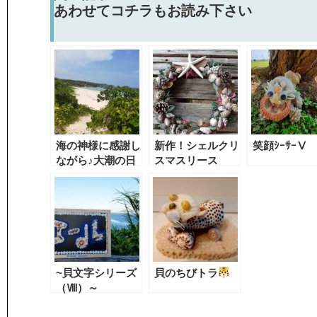
あわせてコチラもお読み下さい
海の神様に感謝し
新作！シェルクリ
笑顔ｼｰｻｰⅤ
ながら♪大潮の日
スマスリース
みつけました。
~貝文字シリーズ
貝のちびトラ
（Ⅷ）～