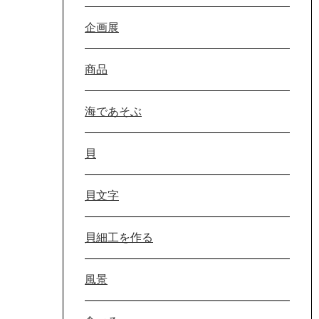
企画展
商品
海であそぶ
貝
貝文字
貝細工を作る
風景