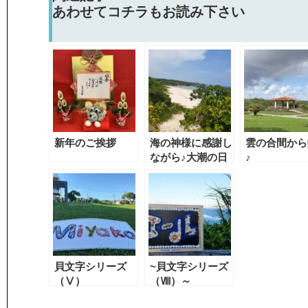
あわせてコチラもお読み下さい
新年のご挨拶
海の神様に感謝し
雲の合間から
ながら♪大潮の日
♪
みつけました。
貝文字シリーズ
~貝文字シリーズ
（Ⅴ）
（Ⅷ）～