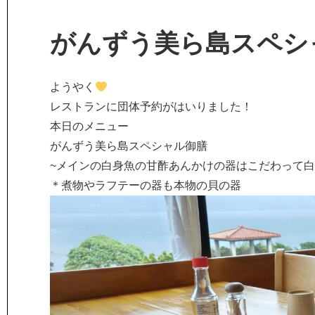
がんずう美ら島スペシ
ようやく
レストランに団体予約がはいりました！
本日のメニュー
がんずう美ら島スペシャル御膳
~メインの白身魚の甘酢あんかけの器はこだわって
＊煮物やラフテーの器も本物の貝の器