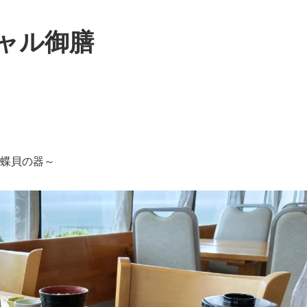
ャル御膳
白蝶貝の器～