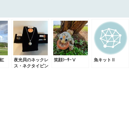
虹
夜光貝のネックレ
笑顔ｼｰｻｰⅤ
魚キットⅡ
ス・ネクタイピン
優良県産品に選
定！