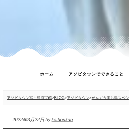
ホーム
アソビタウンでできること
アソビタウン宮古島海宝館
>
BLOG
>
アソビタウン
>
がんずう美ら島スペシ
2022年3月22日
by
kaihoukan