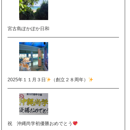
宮古島ぽかぽか日和
2025年１１月３日
（創立２８周年）
祝 沖縄尚学初優勝おめでとう