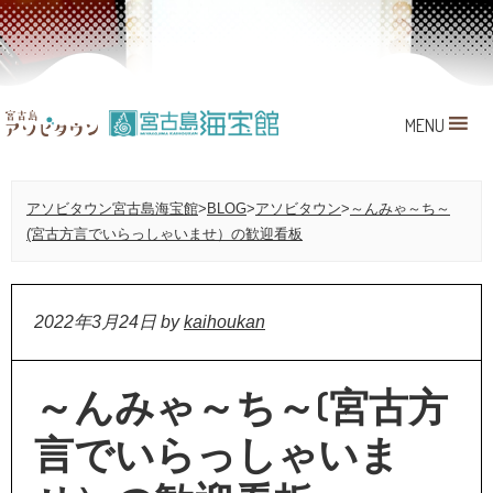
MENU
アソビタウン宮古島海宝館
>
BLOG
>
アソビタウン
>
～んみゃ～ち～
(宮古方言でいらっしゃいませ）の歓迎看板
2022年3月24日
by
kaihoukan
～んみゃ～ち～(宮古方
言でいらっしゃいま