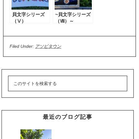
貝文字シリーズ
~貝文字シリーズ
（Ⅴ）
（Ⅷ）～
Filed Under:
アソビタウン
最近のブログ記事