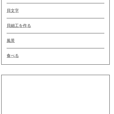
貝文字
貝細工を作る
風景
食べる