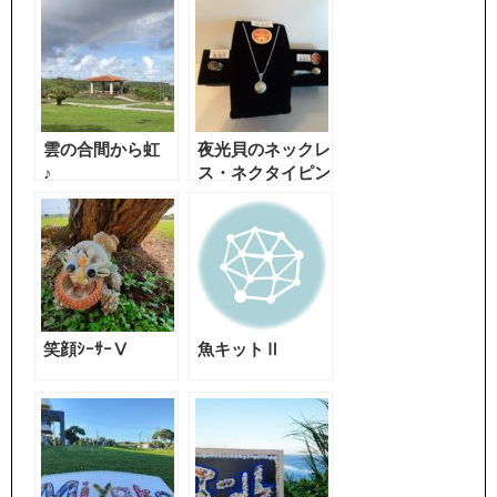
雲の合間から虹
夜光貝のネックレ
♪
ス・ネクタイピン
優良県産品に選
定！
笑顔ｼｰｻｰⅤ
魚キットⅡ