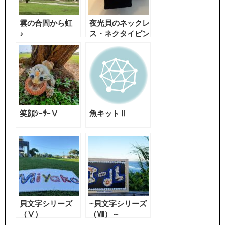
雲の合間から虹
夜光貝のネックレ
♪
ス・ネクタイピン
優良県産品に選
定！
笑顔ｼｰｻｰⅤ
魚キットⅡ
貝文字シリーズ
~貝文字シリーズ
（Ⅴ）
（Ⅷ）～