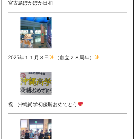
宮古島ぽかぽか日和
2025年１１月３日
（創立２８周年）
祝 沖縄尚学初優勝おめでとう