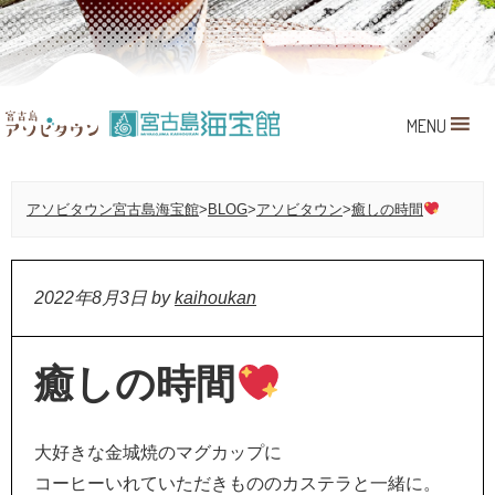
MENU
アソビタウン宮古島海宝館
>
BLOG
>
アソビタウン
>
癒しの時間
2022年8月3日
by
kaihoukan
癒しの時間
大好きな金城焼のマグカップに
コーヒーいれていただきもののカステラと一緒に。